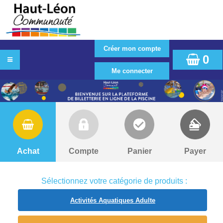
0
Achat
Compte
Panier
Payer
Sélectionnez votre catégorie de produits :
Activités Aquatiques Adulte