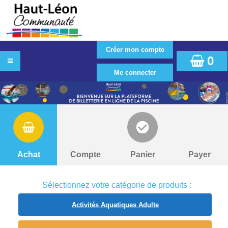
0
Achat
Compte
Panier
Payer
Sélectionnez votre catégorie de produits :
Activités Aquatiques Adulte