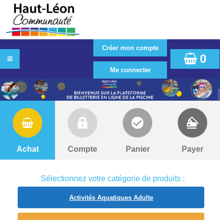
0
Achat
Compte
Panier
Payer
Sélectionnez votre catégorie de produits :
Activités Aquatiques Adulte