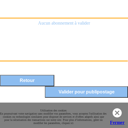
Aucun abonnement à valider
Mentions légales
Utilisation des cookies
En poursuivant votre navigation sans modifier vos paramètres, vous acceptez l'utilisation des
Conditions Générales de Vente
cookies ou technologies similaires pour disposer de services et d'offres adaptés ainsi que
pour la sécurisation des transactions sur notre site. Pour plus d’informations, gérer ou
Paiement sécurisé
Fermer
modifier les paramètres, cliquez ici
Contact